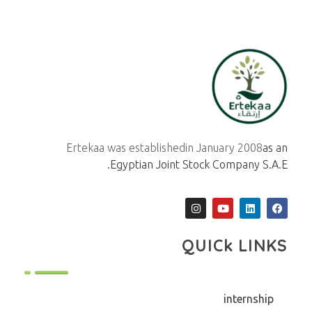
ertekaa
Ertekaa was established
in January 2008
as an
Egyptian Joint Stock Company S.A.E.
QUICk LINKS
internship